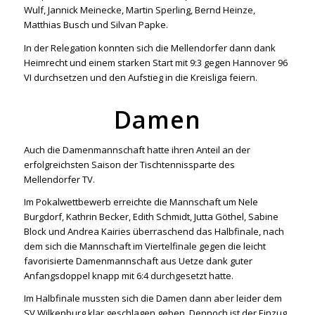
Wulf, Jannick Meinecke, Martin Sperling, Bernd Heinze,
Matthias Busch und Silvan Papke.
In der Relegation konnten sich die Mellendorfer dann dank
Heimrecht und einem starken Start mit 9:3 gegen Hannover 96
VI durchsetzen und den Aufstieg in die Kreisliga feiern.
Damen
Auch die Damenmannschaft hatte ihren Anteil an der
erfolgreichsten Saison der Tischtennissparte des
Mellendorfer TV.
Im Pokalwettbewerb erreichte die Mannschaft um Nele
Burgdorf, Kathrin Becker, Edith Schmidt, Jutta Göthel, Sabine
Block und Andrea Kairies überraschend das Halbfinale, nach
dem sich die Mannschaft im Viertelfinale gegen die leicht
favorisierte Damenmannschaft aus Uetze dank guter
Anfangsdoppel knapp mit 6:4 durchgesetzt hatte.
Im Halbfinale mussten sich die Damen dann aber leider dem
SV Wilkenburg klar geschlagen geben. Dennoch ist der Einzug