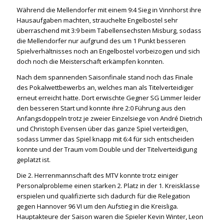
Während die Mellendorfer mit einem 9:4 Sieg in Vinnhorst ihre
Hausaufgaben machten, strauchelte Engelbostel sehr
überraschend mit 3:9 beim Tabellensechsten Misburg, sodass
die Mellendorfer nur aufgrund des um 1 Punkt besseren
Spielverhältnisses noch an Engelbostel vorbeizogen und sich
doch noch die Meisterschaft erkämpfen konnten.
Nach dem spannenden Saisonfinale stand noch das Finale
des Pokalwettbewerbs an, welches man als Titelverteidiger
erneut erreicht hatte. Dort erwischte Gegner SG Limmer leider
den besseren Start und konnte ihre 2:0 Führung aus den
Anfangsdoppeln trotz je zweier Einzelsiege von André Dietrich
und Christoph Evensen über das ganze Spiel verteidigen,
sodass Limmer das Spiel knapp mit 6:4 für sich entscheiden
konnte und der Traum vom Double und der Titelverteidigung
geplatzt ist.
Die 2. Herrenmannschaft des MTV konnte trotz einiger
Personalprobleme einen starken 2. Platz in der 1. Kreisklasse
erspielen und qualifizierte sich dadurch für die Relegation
gegen Hannover 96 VI um den Aufstieg in die Kreisliga.
Hauptakteure der Saison waren die Spieler Kevin Winter, Leon