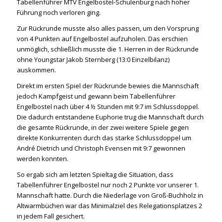
Tabellenführer MTV Engelbostel-Schulenburg nach hoher
Führung noch verloren ging.
Zur Rückrunde musste also alles passen, um den Vorsprung
von 4 Punkten auf Engelbostel aufzuholen. Das erschien
unmöglich, schließlich musste die 1. Herren in der Rückrunde
ohne Youngstar Jakob Sternberg (13:0 Einzelbilanz)
auskommen.
Direkt im ersten Spiel der Rückrunde bewies die Mannschaft
jedoch Kampfgeist und gewann beim Tabellenführer
Engelbostel nach über 4 ½ Stunden mit 9:7 im Schlussdoppel.
Die dadurch entstandene Euphorie trug die Mannschaft durch
die gesamte Rückrunde, in der zwei weitere Spiele gegen
direkte Konkurrenten durch das starke Schlussdoppel um
André Dietrich und Christoph Evensen mit 9:7 gewonnen
werden konnten.
So ergab sich am letzten Spieltag die Situation, dass
Tabellenführer Engelbostel nur noch 2 Punkte vor unserer 1.
Mannschaft hatte. Durch die Niederlage von Groß-Buchholz in
Altwarmbüchen war das Minimalziel des Relegationsplatzes 2
in jedem Fall gesichert.